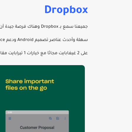
Dropbox
جميعنا سمع بـ Dropbox وه
على 2 غيغابايت مجانًا مع خيارات 1 تيرابايت مقابل 9.99 دولارًا شهريًا إلى جانب خيار 19.99 دولارًا يوفر نفس المساحة ولكن مع المزيد من الميزات.