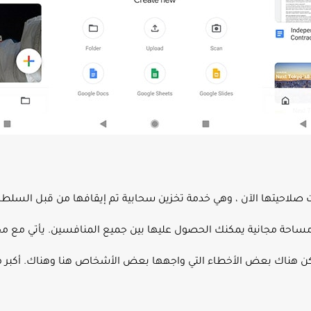
رائع للغاية ولكن هناك بعض الأخطاء التي واجهها بعض الأشخاص هنا وهناك. أك