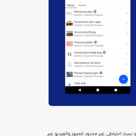
سحابية شهرةً واحترامًا. يحصل المستخدمون على 15 غيغابايت مجانًا مع نسخ احتياطي غير محدود للصور والفيديو عبر