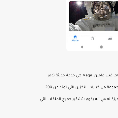
Mega هي تكملة لخدمة Megaupload التي انتهت صلاحيتها الآن ، وهي خدمة تخزين سحابية تم إيقافها من قبل السلطات قبل عامين. Mega هي خدمة حديثة توفر
للمستخدمين 50 جيجابايت مجانًا. هذه هي أكبر مساحة مجانية يمكنك الحصول عليها بين جميع المنافسين. يأتي مع مجموعة من خيارات التخزين التي تمتد من 200
بر ميزة له هي أنه يقوم بتشفير جميع الملفات التي