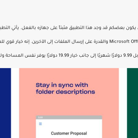
ناك فرصة جيدة أن يكون بعضكم قد وجد هذا التطبيق مثبتاً على جهازه بالفعل. يأ
سهلة وأحدث عناصر تصميم Android ودعم Microsoft Office والقدرة على إرسال الملفات إلى