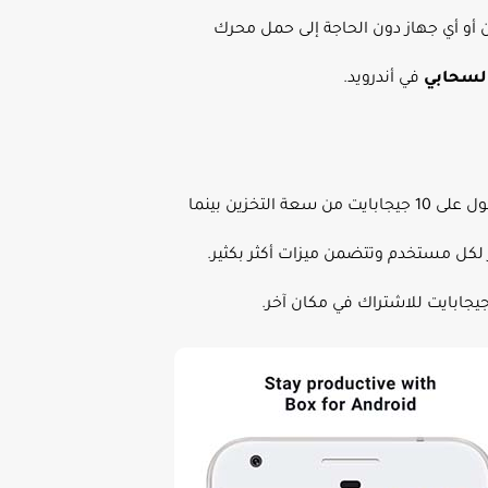
ان أو أي جهاز دون الحاجة إلى حمل محرك
السحابي
في أندرويد.
موقع Box.com هو أحد رواد تخزين السحابي. يمكن للمستخدمين الجدد التسجيل للحصول على حسابات مجانية والحصول على 10 جيجابايت من سعة التخزين بينما
يًا. تتراوح أسعار باقة الأعمال من 5 دولارات إلى 15 دولارًا في الشهر لكل مستخدم وتتضمن ميزات أكثر بكثير.