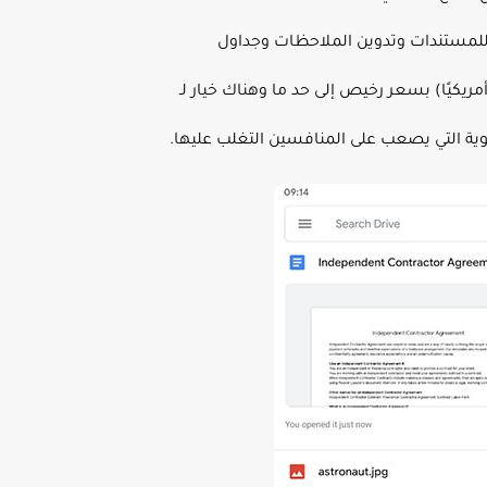
تاحة للمستندات وتدوين الملاحظات وجداول
يمية. يمكنك الترقية إلى 100 جيجابايت (1.99 دولارًا أمريكيًا في الشهر) أو 1 تيرابايت (9.99 دولارًا أمريكيًا) بسعر رخيص إلى حد ما وهناك خيار لـ