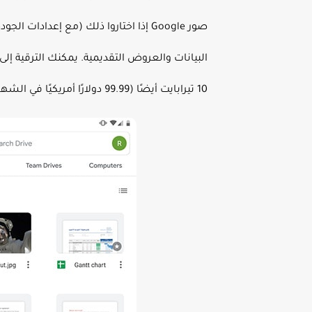
صور Google إذا اختاروا ذلك (مع إعد
10 تيرابايت أيضًا (99.99 دولارًا أمريكيًا في الشهر). تعد مجموعة تطبيقات المكتب والتخزين السحابي من التطبيقات القوية التي يصعب على المنافسين التغلب عليها.