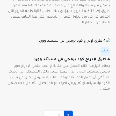
يتمكّن من فتحه والاطلاع على محتوياته فننصحك هنا بقفله عن
طريق إضافة كلمة مرور. سيؤدي ذلك لطلب كتابة كلمة المرور التي
اخترتها في كل مرة يحاول فيها أي شخص فتح هذا الملف بغض
النظر عن الجهاز الذ...
كيف
4 طرق لإدراج كود برمجي في مستند وورد
يحتاج كثيرٌ منا -أثناء العمل على مقالة أو بحث علمي- لإدراج كودٍ
برمجي لمستند الوورد الذي يعمل عليه. ولكن المشكلة التي تحدث
غالباً هي أن لصق الكود بالطريقة التقليدية سيؤدي لخلل في ترتيب
الكود وتنسيقه، أو تغيير في أحرفه، أو قد يجعل التعامل معه ضمن
ملف ...
2
1